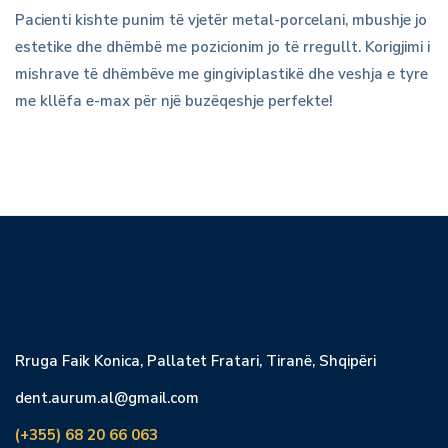
Pacienti kishte punim të vjetër metal-porcelani, mbushje jo
estetike dhe dhëmbë me pozicionim jo të rregullt. Korigjimi i
mishrave të dhëmbëve me gingiviplastikë dhe veshja e tyre
me kllëfa e-max për një buzëqeshje perfekte!
Rruga Faik Konica, Pallatet Fratari, Tiranë, Shqipëri
dent.aurum.al@gmail.com
(+355) 68 20 66 063