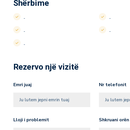
Shërbime
-
-
-
-
-
Rezervo një vizitë
Emri juaj
Nr telefonit
Lloji i problemit
Shkruani orën