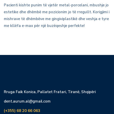
Pacienti kishte punim të vjetër metal-porcelani, mbushje jo
estetike dhe dhëmbë me pozicionim jo të rregullt. Korigjimi i
mishrave të dhëmbëve me gingiviplastikë dhe veshja e tyre
me kllëfa e-max për një buzëqeshje perfekte!
Rruga Faik Konica, Pallatet Fratari, Tiranë, Shqipëri
dent.aurum.al@gmail.com
(+355) 68 20 66 063